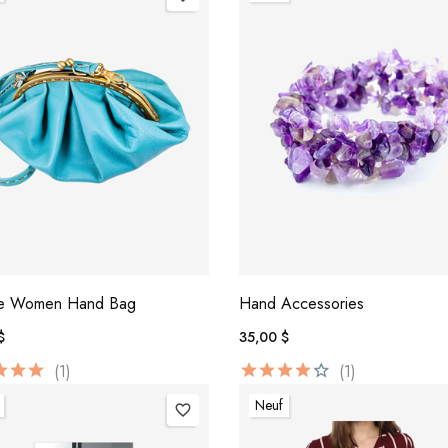
ne Women Hand Bag
Hand Accessories
$
35,00 $
(1)
(1)
Neuf
favorite_border