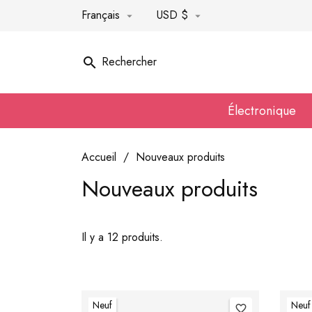
Français
USD $


Rechercher

Électronique
Accueil
Nouveaux produits
Nouveaux produits
Il y a 12 produits.
Neuf
Neuf
favorite_border