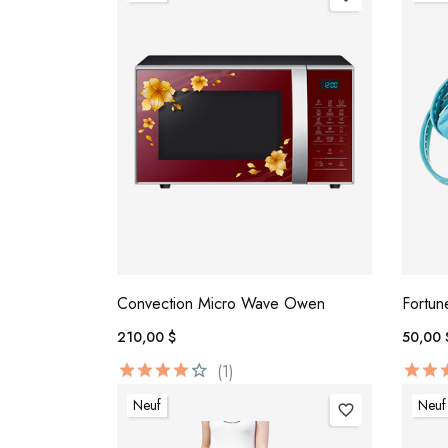
Convection Micro Wave Owen
Fortu
210,00 $
50,00 
(1)
Neuf
Neuf
favorite_border