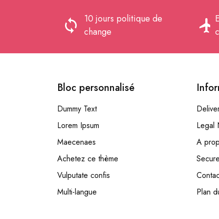
10 jours politique de
E
loop
flight
change
Bloc personnalisé
Info
Dummy Text
Delive
Lorem Ipsum
Legal 
Maecenaes
A pro
Achetez ce thème
Secur
Vulputate confis
Contac
Multi-langue
Plan d