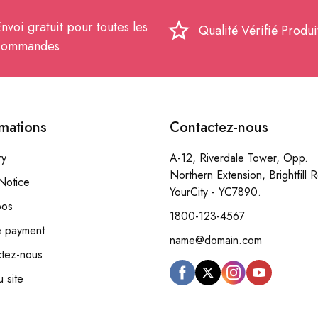
nvoi gratuit pour toutes les
star_border
Qualité Vérifié Produi
commandes
rmations
Contactez-nous
ry
A-12, Riverdale Tower, Opp.
Northern Extension, Brightfill 
Notice
YourCity - YC7890.
pos
1800-123-4567
e payment
name@domain.com
tez-nous
u site